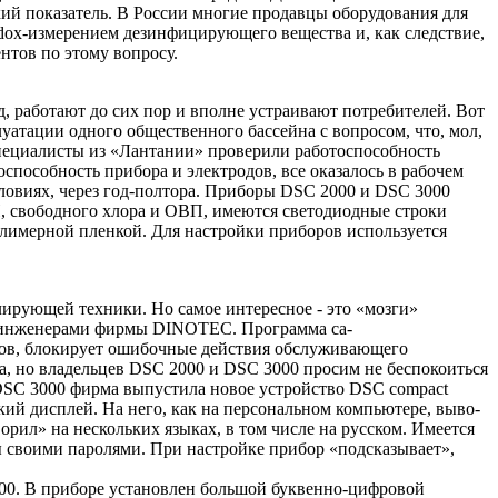
й показатель. В России многие про­давцы оборудования для
dox-измерением дезинфицирующего вещес­тва и, как следствие,
тов по это­му вопросу.
д, работают до сих пор и вполне устраивают потребителей. Вот
ата­ции одного общественного бас­сейна с вопросом, что, мол,
 Специа­листы из «Лантании» проверили работоспособность
способность прибора и электродов, все оказалось в рабо­чем
ловиях, через год-полтора. Приборы DSC 2000 и DSC 3000
, свободного хлора и ОВП, име­ются светодиодные строки
имерной пленкой. Для настройки прибо­ров используется
ирующей техники. Но самое ин­тересное - это «мозги»
ов инженерами фирмы DINOTEC. Программа са­
тов, блокирует ошибочные действия обслужива­ющего
а, но владельцев DSC 2000 и DSC 3000 просим не беспо­коиться
DSC 3000 фирма выпу­стила новое устройство DSC com­pact
кий дисплей. На него, как на персональном компьютере, выво­
орил» на нескольких языках, в том числе на русском. Имеется
ы своими паролями. При настройке прибор «подсказывает»,
00. В приборе установлен боль­шой буквенно-цифровой