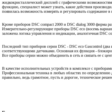
жидкок­ристаллический дисплей с графи­ческими возможностям
функцию, специа­лист может узнать, какие действия производил
появилась возможность измерять и регулировать содер­жание в 
Кроме приборов DSC compact 2000 и DSC dialog 3000 фирма раз
Измерительно-регулирующие приборы DSC eco (восемь вариан­то
зало­жена логика управления и инди­кации, аналогичная DSC co
Последний тип приборов се­рии DSC - DSC eco Gascontrol (два
соот­ветствующими датчиками. Основ­ная их функция - блокир
Все приборы серии можно объединить в сеть и связать ее с це
В качестве исполнительных устройств в комплексе с прибора­ми 
Профессиональная техника в любых областях по определению до
правильно, ведь грамотное, пусть и дорогое, техническое реше