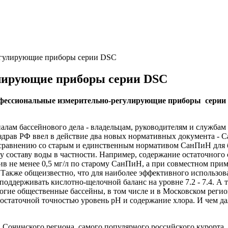
егулирующие приборы серии DSC
лирующие приборы серии DSC
фессиональные измерительно-регулирующие приборы серии
оналам бассейнового дела - вла­дельцам, руководителям и служ­
драв РФ ввел в действие два новых нормативных докумен­та - С
По срав­нению со старым и единствен­ным нормативом СанПиН для
му составу воды в частности. Например, содержа­ние остаточного
ротив не менее 0,5 мг/л по старому СанПиН, а при совмест­ном 
/л. Также общеизвестно, что для наиболее эффективного исполь­з
поддерживать кислотно-щелоч­ной баланс на уровне 7.2 - 7.4. А 
 многие об­щественные бассейны, в том чис­ле и в Московском 
доста­точной точностью уровень рН и содержание хлора. И чем д
чинского региона, самого по­пулярного российского курорта, 