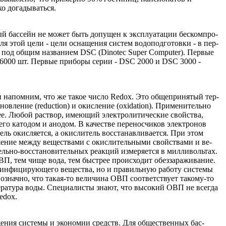
о догадываться.
ый бассейн не может быть допу­щен к эксплуатации бескомпро­
 этой цели - цели оснащения систем водоподготовки - в пер­
 под общим названием DSC (Dinotec Super Computer). Первые
 26000 шт. Первые приборы серии - DSC 2000 и DSC 3000 -
и напомним, что же такое чис­ло Redox. Это общепринятый тер­
­ление (reduction) и окисление (oxidation). Применительно
. Лю­бой раствор, имеющий электро­литические свойства,
его катодом и анодом. В качестве переносчиков электронов
ль окисляется, а окислитель восстанавливается. При этом
ошение между веществами с окислительными свойствами и ве­
ель­но-восстановительных реакций измеряется в милливольтах.
 ОВП, тем чище вода, тем быстрее про­исходит обеззараживание.
зинфи­цирующего вещества, но и пра­вильную работу системы
означно, что такая-то величина ОВП соот­ветствует такому-то
пература воды. Специалисты знают, что высокий ОВП не всегда
edox.
ения системы и экономии средств. Для общественных бас­