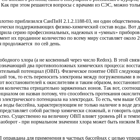
 Как при этом решаются вопросы с врачами из СЭС, можно тольк
плотно приблизился СанПиН 2.1.2.1188-03, ни один обществен­н
чески поддерживающих физи­ко-химический состав воды. Вот для
е­дрила серию профессиональных, надежных и «умных» приборов
о­мент их проданное количество по всему миру составляет около
я продолжа­ется по сей день.
бодного хлора (а не косвен­ный через число Redox). В этой связ
з­начающий два противоположных химических процесса: восстанов
итель­ный потенциал (ОВП). Физичес­кое понятие ОВП следующее
ский ток, то есть переносить электроны между погруженными в н
т восстановителей к окислителям и таким образом, восстановите
ия количества отрица­тельно заряженных ионов. Так вот, соотн
и­алом он назван потому, что спо­собность протекания окислит
ти элек­трического потенциала на элек­тродах. То есть, чем выше
 воды бассейна, характеризующим не только наличие в воде де
представля­ет собой раствор химически сложный, и говорить одн
ректно. Сущест­венно на величину ОВП влияет уровень рН и тем
наоборот - при нор­мальном значении хлора может быть низким R
 оправдана для применения в частных бассейнах с целью упро­щ