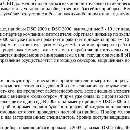
 а ОВП должен использоваться как дополнительный гигиенически
язывают для установки на общественные бас­сейны приборы с Re
сугубляет от­сутствие в России каких-либо нормативных докумен
­ше, приборы DSC 2000 и DSC 3000, выпущенные 5 - 10 лет на­за
ис-партнер компании-изготовителя) обратился инженер по эксплу
2000 вот уже пять лет работает и рабо­тает и никаких проблем.
тя фирма-изго­товитель рекомендует «Лантании» проверили работо
ктродов, как самых важных элементов работающих в тяже­лых ус
аются цифровые значения зада­ваемых или текущих значений рН
правление осуществляется с помощью сен­соров, защищенных пол
используют практически все про­изводители измерительно-регу­л
плод многолет­них исследований и осмыслива­ния их результат
ует» его, контролирует работоспособность всех внешних элемен
язи с внешним ком­пьютером. Фирма уже сняла их с производств
чены еще не один год. В 2002 г. на замену приборам DSC 2000 и 
астройки применен один бук­венно-цифровой жидкокристал­личес
­мощью которого проводится на­стройка прибора. Прибор «заго­в
й и для авторизованных специалис­тов. Уровни доступа защищен
ибор, появившийся в про­даже в 2003 г., назван DSC dialog 30