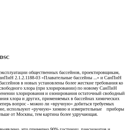
DSC
бам эксплуатации общественных бассейнов, проектировщикам,
анПиН 2.1.2.1188-03 «Плава­тельные бассейны ...» и СанПиН
 бассейнов в новых установлены более жесткие требования ко
 свободного хло­ра (при хлорировании) по ново­му СанПиН
применении хлорирования и озонирования остаточный сво­бодный
ования хлора и других, применя­емых в бассейнах химических
теперь вопрос - можно ли «вруч­ную» добиться требуемых
регионе, ис­пользуют «ручную» химию и из­мерительные приборы
альше от Москвы, тем картина более уд­ручающая.
выявлено, что примерно 90% гос­тиниц, пансионатов и