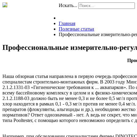
Искать...
Главная
Полезные статьи
Профессиональные измерительно-р
Профессиональные измерительно-регу
Про
Наша обзорная статья направ­лена в первую очередь професси­
специалистам строительно-мон­тажных фирм. В 2003 году Минз
2.1.2.1331-03 «Гигиенические тре­бования к ... аквапарков». 
все­му бассейновому комплексу в це­лом и к физико-химическо
2.1.2.1188-03 должно быть не менее 0,3 и не более 0,5 мг/л п
хлор находится в рамках 0,1 - 0,3 мг/л против не менее 0,4 мг
препаратов (флокулянты, альгициды и др.), необходимо жестко 
норма­тивов? Ответ однозначный - нет. А ведь не секрет, что
типа Pooltester, с помощью которого невозможно определить с 
Например, при обследовании специалистами фирмы DINOTEC Со