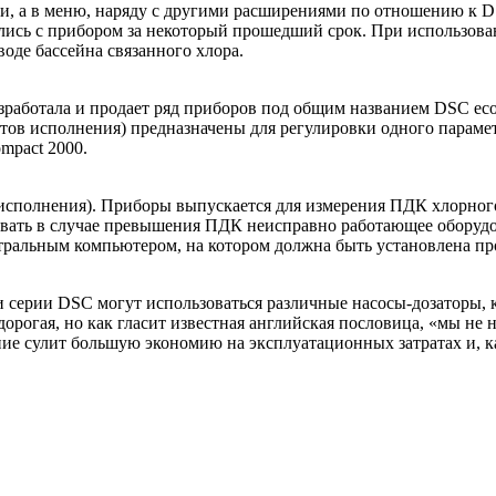
и, а в ме­ню, наряду с другими расширени­ями по отношению к D
ись с прибором за не­который прошедший срок. При использовани
воде бассейна связанного хлора.
­работала и продает ряд приборов под общим названием DSC eco
в исполнения) предназначены для регулировки одного парамет­ра
mpact 2000.
 исполнения). Приборы выпуска­ется для измерения ПДК хлорног
овать в случае превышения ПДК неис­правно работающее оборудо
нтральным компьютером, на котором должна быть установле­на п
серии DSC могут использо­ваться различные насосы-дозато­ры, кл
рогая, но как гласит известная английская пословица, «мы не н
ние сулит боль­шую экономию на эксплуатаци­онных затратах и, 