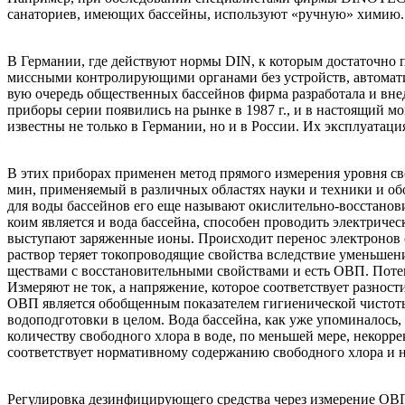
санатори­ев, имеющих бассейны, использу­ют «ручную» химию.
В Германии, где действуют нормы DIN, к которым достаточ­но 
миссными контролирующими органами без устройств, автома­ти
вую очередь общественных бас­сейнов фирма разработала и вн
приборы серии появились на рынке в 1987 г., и в настоящий м
известны не только в Германии, но и в Рос­сии. Их эксплуатаци
В этих приборах применен ме­тод прямого измерения уровня сво
мин, применяемый в различных областях науки и техники и обо
для воды бассейнов его еще называют окислительно-восстанов
коим явля­ется и вода бассейна, способен проводить электриче
выступают заряжен­ные ионы. Происходит перенос электронов о
раствор теряет токопроводящие свойства вследствие уменьшен
ществами с восстановительными свойствами и есть ОВП. Потенц
Изме­ряют не ток, а напряжение, кото­рое соответствует разнос
ОВП является обобщенным показате­лем гигиенической чистоты
водоподготовки в целом. Вода бассейна, как уже упоминалось, 
количеству свободного хлора в воде, по мень­шей мере, некор
соответствует нор­мативному содержанию свобод­ного хлора и 
Регулировка дезинфицирую­щего средства через измерение ОВП