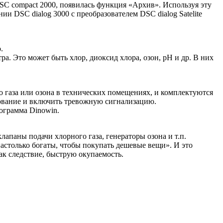
SC compact 2000, появилась функция «Архив». Используя эту
и DSC dialog 3000 с преобразователем DSC dialog Satelite
.
. Это может быть хлор, диоксид хлора, озон, рН и др. В них
о газа или озона в технических помещениях, и комплектуются
ва­ние и включить тревожную сигна­лизацию.
рограмма Dinowin.
апаны подачи хлорного га­за, генераторы озона и т.п.
а­столько богаты, чтобы покупать дешевые вещи». И это
как следствие, быструю окупаемость.