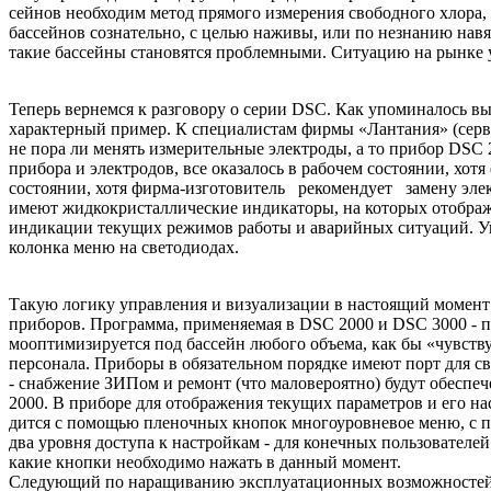
сейнов необходим метод прямого измерения свободного хлора,
бассей­нов сознательно, с целью наживы, или по незнанию нав
такие бассей­ны становятся проблемными. Си­туацию на рынке у
Теперь вернемся к разговору о серии DSC. Как упоминалось вы
ха­рактерный пример. К специалис­там фирмы «Лантания» (серв
не по­ра ли менять измерительные электроды, а то прибор DSC 
прибора и электродов, все оказалось в рабо­чем состоянии, хо
состоянии, хотя фирма-изго­товитель рекомендует замену эле
имеют жидкокристаллические индикаторы, на которых отобра­ж
инди­кации текущих режимов работы и аварийных ситуаций. У
колонка меню на светодиодах.
Такую логику управления и ви­зуализации в настоящий момент 
приборов. Программа, применяемая в DSC 2000 и DSC 3000 - 
мооптимизируется под бассейн любого объема, как бы «чувств
персонала. Приборы в обязательном порядке имеют порт для св
- снабжение ЗИПом и ре­монт (что маловероятно) будут обеспе
2000. В приборе для отобра­жения текущих параметров и его н
дится с помощью пленочных кно­пок многоуровневое меню, с по
два уровня доступа к настройкам - для конечных пользователе
какие кнопки необходимо нажать в дан­ный момент.
Следующий по наращиванию эксплуатационных возможнос­тей пр