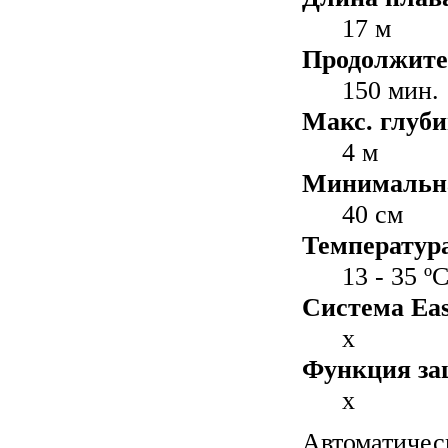
17 м
Продолжите
150 мин.
Макс. глуби
4 м
Минимальна
40 см
Температур
13 - 35 º
Система Easy
x
Функция за
x
Автоматичес