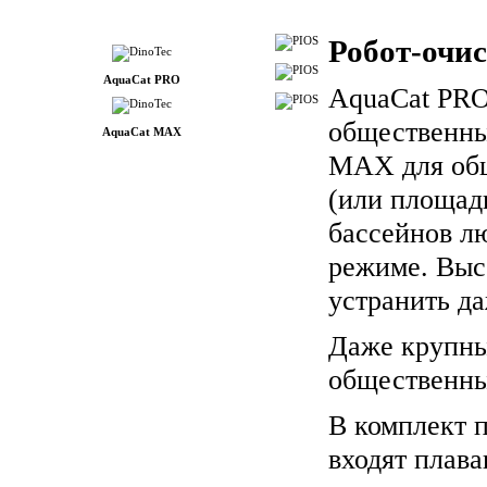
Робот-очи
AquaCat PRO
AquaCat PRO
общественны
AquaCat MAX
MAX для общ
(или площад
бассейнов л
режиме. Выс
устранить да
Даже крупны
общественны
В комплект 
входят плава