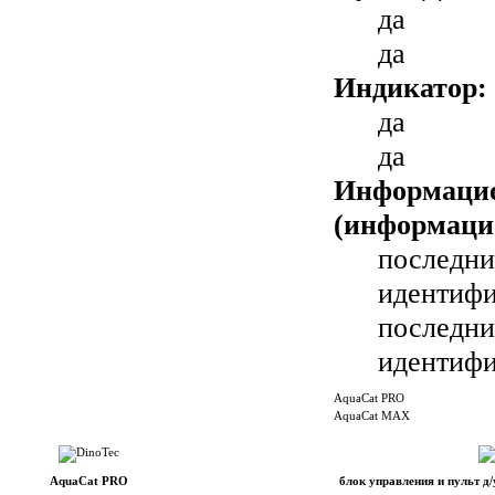
да
да
Индикатор:
да
да
Информаци
(информаци
последни
идентифи
последни
идентифи
AquaCat PRO
AquaCat MAX
AquaCat PRO
блок управления и пульт 