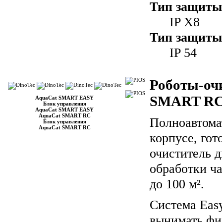
Тип защиты
IP X8
Тип защиты
IP 54
Роботы-оч
SMART R
AquaCat SMART EASY
Блок управления
AquaCat SMART EASY
AquaCat SMART RC
Полноавтома
Блок управления
AquaCat SMART RC
корпусе, гот
очиститель д
обработки ч
до 100 м².
Система Easy
вынимать фи