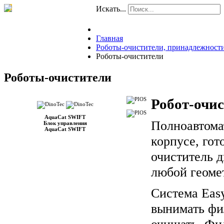
Искать...
Главная
Роботы-очистители, принадлежност
Роботы-очистители
Роботы-очистители
Робот-очи
AquaCat SWIFT
Полноавтома
Блок управления
AquaCat SWIFT
корпусе, гот
очиститель д
любой геоме
Система Easy
вынимать фи