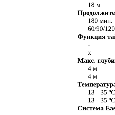
18 м
Продолжите
180 мин.
60/90/12
Функция та
-
x
Макс. глуби
4 м
4 м
Температур
13 - 35 º
13 - 35 º
Система Easy