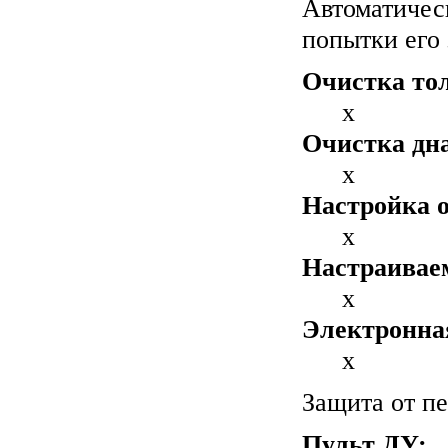
Автоматичес
попытки его 
Очистка тол
x
Очистка дна
x
Настройка о
x
Настраивае
x
Электронная
x
Защита от п
Пульт ДУ: