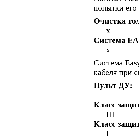
попытки его 
Очистка тол
x
Система EA
x
Система Eas
кабеля при е
Пульт ДУ:
—
Класс защит
III
Класс защи
I