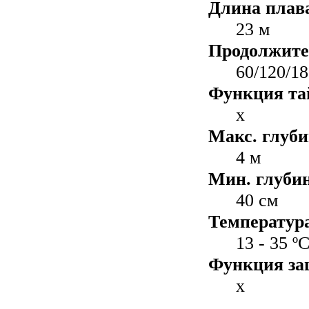
Длина плав
23 м
Продолжите
60/120/1
Функция та
x
Макс. глуби
4 м
Мин. глуби
40 см
Температур
13 - 35 º
Функция за
x