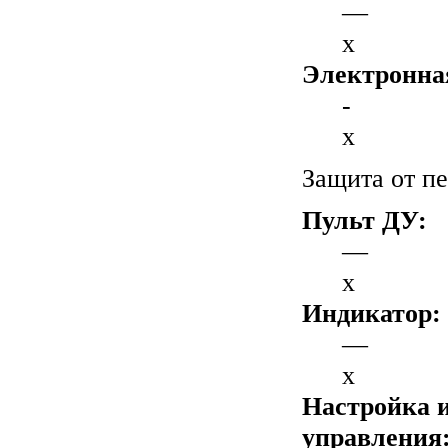
—
x
Электронная
-
x
Защита от п
Пульт ДУ:
—
x
Индикатор:
—
x
Настройка 
управления