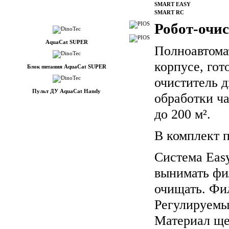
SMART EASY
SMART RC
Робот-очи
AquaCat SUPER
Полноавтома
корпусе, гот
Блок питания AquaCat SUPER
очиститель д
Пульт ДУ AquaCat Handy
обработки ч
до 200 м².
В комплект п
Система Easy
вынимать фи
очищать. Фи
Регулируемы
Материал ще