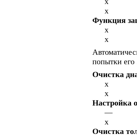
x
x
Функция за
x
x
Автоматичес
попытки его 
Очистка дна
x
x
Настройка о
—
x
Очистка тол